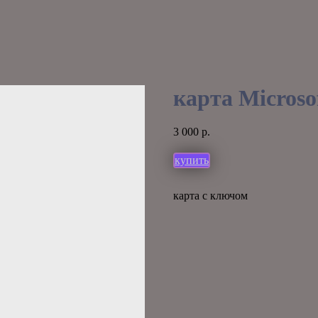
карта Microsof
3 000
р.
купить
карта с ключом